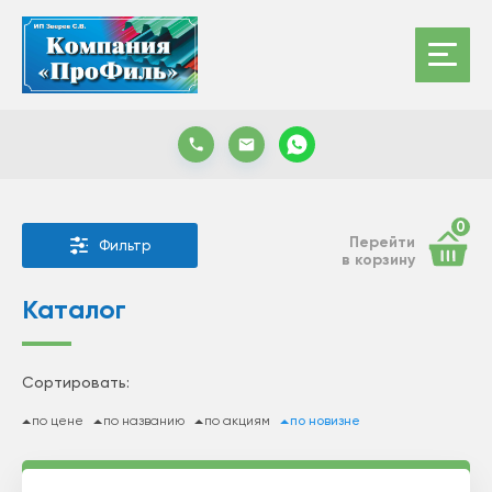
0
Перейти
Фильтр
в корзину
Каталог
Сортировать:
по цене
по названию
по акциям
по новизне